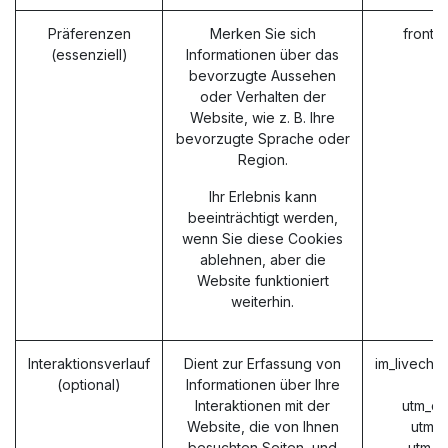
Präferenzen
Merken Sie sich
fronte
(essenziell)
Informationen über das
bevorzugte Aussehen
oder Verhalten der
Website, wie z. B. Ihre
bevorzugte Sprache oder
Region.
Ihr Erlebnis kann
beeinträchtigt werden,
wenn Sie diese Cookies
ablehnen, aber die
Website funktioniert
weiterhin.
Interaktionsverlauf
Dient zur Erfassung von
im_livecha
(optional)
Informationen über Ihre
Interaktionen mit der
utm_ca
Website, die von Ihnen
utm_
besuchten Seiten, und
utm_m